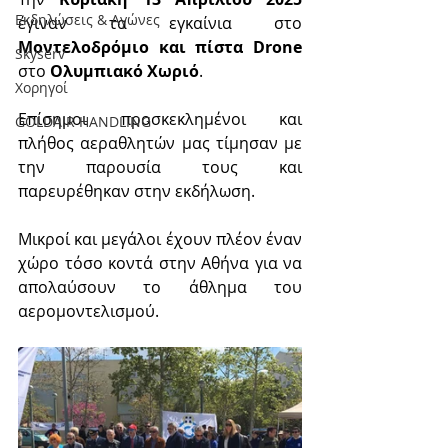
Εκδηλώσεις & Aγώνες
έγιναν τα εγκαίνια στο 
Μοντελοδρόμιο και πίστα Drone
Skyserv
στο 
Ολυμπιακό Χωριό
.
Χορηγοί
Επίσημοι προσκεκλημένοι και 
GOLDAIR HANDLING
πλήθος αεραθλητών μας τίμησαν με 
την παρουσία τους και  
παρευρέθηκαν στην εκδήλωση.
Μικροί και μεγάλοι έχουν πλέον έναν 
χώρο τόσο κοντά στην Αθήνα για να 
απολαύσουν το άθλημα του 
αερομοντελισμού.