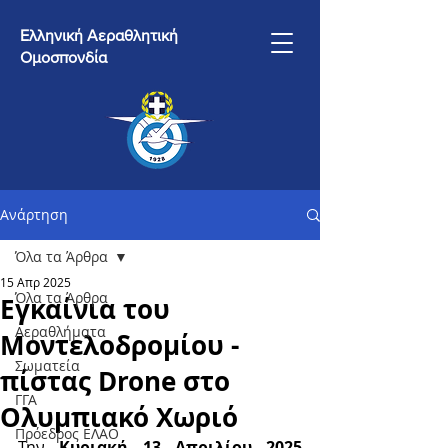
Ελληνική Αεραθλητική
Ομοσπονδία
Ανάρτηση
Όλα τα Άρθρα
15 Απρ 2025
Όλα τα Άρθρα
Εγκαίνια του
Αεραθλήματα
Μοντελοδρομίου -
Σωματεία
πίστας Drone στο
ΓΓΑ
Ολυμπιακό Χωριό
Πρόεδρος ΕΛΑΟ
Την 
Κυριακή 13 Απριλίου 2025