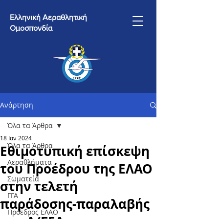
Ελληνική Αεραθλητική
Ομοσπονδία
Ανάρτηση
Όλα τα Άρθρα
18 Ιαν 2024
Όλα τα Άρθρα
Εθιμοτυπική επίσκεψη
Αεραθλήματα
του Προέδρου της ΕΛΑΟ
Σωματεία
στην τελετή
ΓΓΑ
παράδοσης-παραλαβής
Πρόεδρος ΕΛΑΟ