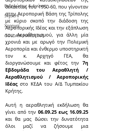
Εκδηλώσεις & Aγώνες
δεκαετίας του 1950‐60, που γίνονταν 
στην Αεροπορική Βάση της Τρίπολης 
Skyserv
με κύριο σκοπό την διάδοση της 
Χορηγοί
Αεροπορικής Ιδέας και την εξάπλωση 
του Αεραθλητισμού, για άλλη μία 
GOLDAIR HANDLING
χρονιά και με αρωγό την Πολεμική 
Αεροπορία και ένθερμο υποστηρικτή 
τον κ. Αρχηγό ΓΕΑ, θα 
διοργανώσουμε και φέτος την 
7η 
Εβδομάδα του Αεραθλητή / 
Αεραθλητισμού / Αεροπορικής 
Ιδέας
 στο ΚΕΔΑ του Α/Δ Τυμπακίου 
Κρήτης.
Αυτή η αεραθλητική εκδήλωση θα 
γίνει από την
 06.09.25 εως 16.09.25
και θα μας δώσει την δυνατότητα 
όλοι μαζί να ζήσουμε μια 