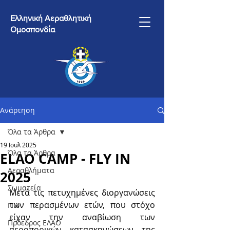
Ελληνική Αεραθλητική
Ομοσπονδία
Ανάρτηση
Όλα τα Άρθρα
19 Ιουλ 2025
Όλα τα Άρθρα
ΕLAO CAMP - FLY IN
Αεραθλήματα
2025
Σωματεία
Μετά τις πετυχημένες διοργανώσεις 
των περασμένων ετών, που στόχο 
ΓΓΑ
είχαν την αναβίωση των 
Πρόεδρος ΕΛΑΟ
αεροπορικών κατασκηνώσεων της 