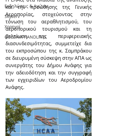
Εκδηλώσεις & Aγώνες
και την προώθησης της Γενικής 
Αεροπορίας, στοχεύοντας στην 
Skyserv
τόνωση του αεραθλητισμού, του 
Χορηγοί
αεροπορικού τουρισμού και τη 
βελτίωση της περιφερειακής 
GOLDAIR HANDLING
διασυνδεσιμότητας, συμμετείχε δια 
του εκπροσώπου της κ. Σαμπράκου 
σε διευρυμένη σύσκεψη στην ΑΠΑ ως 
συνεργάτης του Δήμου Ανάφης για 
την αδειοδότηση και την συγγραφή 
των εγχειριδίων του Αεροδρομίου 
Ανάφης.