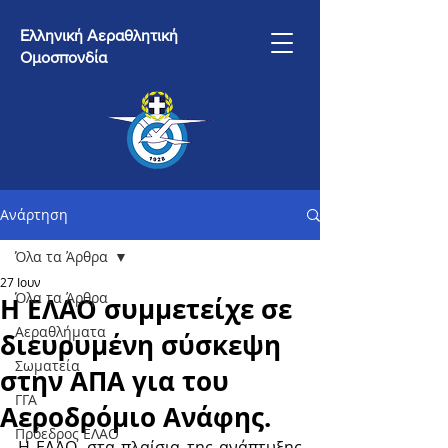
Ελληνική Αεραθλητική
Ομοσπονδία
Ανάρτηση
Όλα τα Άρθρα
27 Ιουν
Όλα τα Άρθρα
Η ΕΛΑΟ συμμετείχε σε
Αεραθλήματα
διευρυμένη σύσκεψη
Σωματεία
στην ΑΠΑ για του
ΓΓΑ
Αεροδρόμιο Ανάφης.
Πρόεδρος ΕΛΑΟ
Η ΕΛΑΟ, στα πλαίσια της ανάπτυξης 