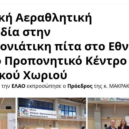
LDAIR HANDLING
κή Αεραθλητική
δία στην
νιάτικη πίτα στο Εθν
 Προπονητικό Κέντρο
κού Χωριού
 την
 ΕΛΑΟ
 εκπροσώπησε ο 
Πρόεδρος
 της κ. ΜΑΚΡΑ