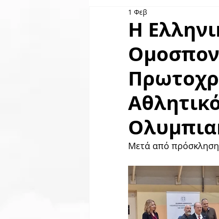
1 Φεβ
Skyserv
Χορηγοί
GO
Η Ελληνι
Ομοσπον
Πρωτοχρο
Αθλητικό
Ολυμπια
Μετά από πρόσκληση