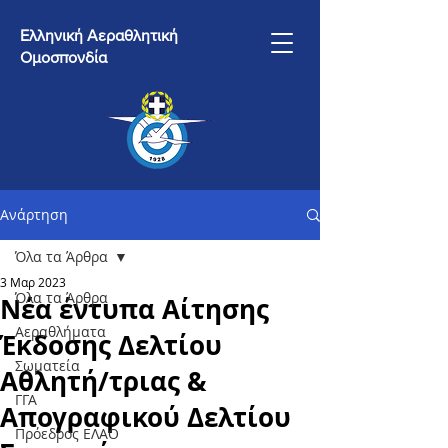
Ελληνική Αεραθλητική
Ομοσπονδία
Ανάρτηση
Όλα τα Άρθρα
3 Μαρ 2023
Όλα τα Άρθρα
Νέα έντυπα Αίτησης
Αεραθλήματα
Έκδοσης Δελτίου
Σωματεία
Αθλητή/τριας &
ΓΓΑ
Απογραφικού Δελτίου
Πρόεδρος ΕΛΑΟ