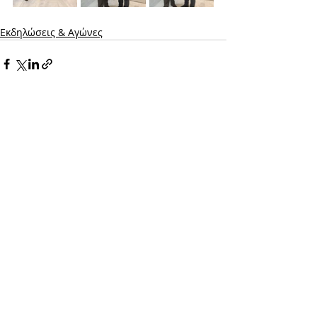
Εκδηλώσεις & Aγώνες
Σχόλια
Γράψτε ένα σχόλιο...
EΠΙΚΟΙΝΩΝΙΑ
Γραμματεία:
Τηλ.:
210 9649788