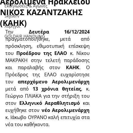
Αερολιμένα Ηρακλείου
Εκδηλώσεις & Aγώνες
ΝΙΚΟΣ ΚΑΖΑΝΤΖΑΚΗΣ
Skyserv
(ΚΑΗΚ)
Χορηγοί
Την 
Δευτέρα 16/12/2024
GOLDAIR HANDLING
πραγματοποιήθηκε, μετά από 
πρόσκληση, εθιμοτυπική επίσκεψη 
του 
Προέδρου της ΕΛΑΟ
 κ. Νίκου 
ΜΑΚΡΑΚΗ στην τελετή παράδοσης 
και παραλαβής στον 
ΚΑΗΚ
. Ο 
Πρόεδρος της ΕΛΑΟ ευχαρίστησε 
τον 
απερχόμενο Αερολιμενάρχη
μετά από 
13 χρόνια θητείας
, κ. 
Γεώργιο ΠΛΙΑΚΑ για την στήριξη του 
στον 
Ελληνικό Αεραθλητισμό
 και 
ευχήθηκε στον 
νέο Αερολιμενάρχη
κ. Ιάκωβο ΟΥΡΑΝΟ καλή επιτυχία στα 
νέα του καθήκοντα. 