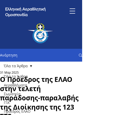
Ελληνική Αεραθλητική
Ομοσπονδία
Ανάρτηση
Όλα τα Άρθρα
31 Μαρ 2025
Όλα τα Άρθρα
Ο Πρόεδρος της ΕΛΑΟ
Αεραθλήματα
στην τελετή
Σωματεία
παράδοσης-παραλαβής
ΓΓΑ
της Διοίκησης της 123
Πρόεδρος ΕΛΑΟ