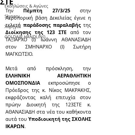
ΣΤΕ
Εκδηλώσεις & Aγώνες
Την 
Πέμπτη 27/3/25
 στην 
Skyserv
Αεροπορική βάση Δεκελείας έγινε η 
τελετή 
παράδοσης παραλαβής
 της 
Χορηγοί
Διοίκησης της 123 ΣΤΕ
 από τον 
GOLDAIR HANDLING
ΤΑΞΙΑΡΧΟ (Ι) Ιωάννη ΑΘΑΝΑΣΙΑΔΗ 
στον ΣΜΗΝΑΡΧΟ (Ι) Σωτήρη 
ΜΑΓΚΩΤΣΙΟ.
Μετά από πρόσκληση, την 
ΕΛΛΗΝΙΚΗ ΑΕΡΑΘΛΗΤΙΚΗ 
ΟΜΟΣΠΟΝΔΙΑ
 εκπροσώπησε ο 
Πρόεδρος της κ. Νίκος ΜΑΚΡΑΚΗΣ, 
εκφράζοντας καλή επιτυχία στον 
πρώην Διοικητή της 123ΣΤΕ κ. 
ΑΘΑΝΑΣΙΑΔΗ στα νέα του καθήκοντα 
αυτά του 
Υποδιοικητή της ΣΧΟΛΗΣ 
ΙΚΑΡΩΝ
.