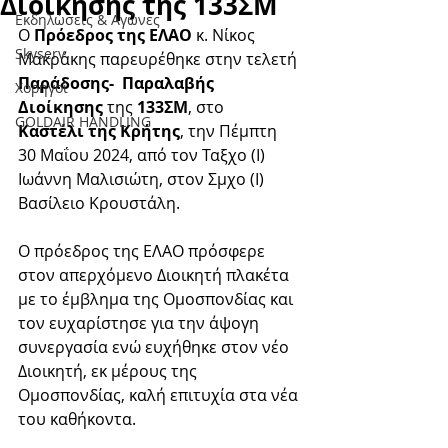
Διοίκησης της 133ΣΜ
Εκδηλώσεις & Aγώνες
Ο 
Πρόεδρος της ΕΛΑΟ
 κ. Νίκος 
Skyserv
Μακράκης παρευρέθηκε στην τελετή 
Παράδοσης-  Παραλαβής 
Χορηγοί
Διοίκησης
 της 
133ΣΜ
, στο 
GOLDAIR HANDLING
Καστέλι της Κρήτης
, την Πέμπτη 
30 Μαΐου 2024, από τον Ταξχο (Ι) 
Ιωάννη Μαλισιώτη, στον Σμχο (Ι) 
Βασίλειο Κρουστάλη.
Ο πρόεδρος της ΕΛΑΟ πρόσφερε 
στον απερχόμενο Διοικητή πλακέτα 
με το έμβλημα της Ομοσπονδίας και 
τον ευχαρίστησε για την άψογη 
συνεργασία ενώ ευχήθηκε στον νέο 
Διοικητή, εκ μέρους της 
Ομοσπονδίας, καλή επιτυχία στα νέα 
του καθήκοντα.