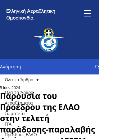
Ελληνική Αεραθλητική
Ομοσπονδία
Ανάρτηση
Όλα τα Άρθρα
5 Ιουν 2024
Όλα τα Άρθρα
Παρουσία του
Αεραθλήματα
Προέδρου της ΕΛΑΟ
Σωματεία
στην τελετή
ΓΓΑ
παράδοσης-παραλαβής
Πρόεδρος ΕΛΑΟ