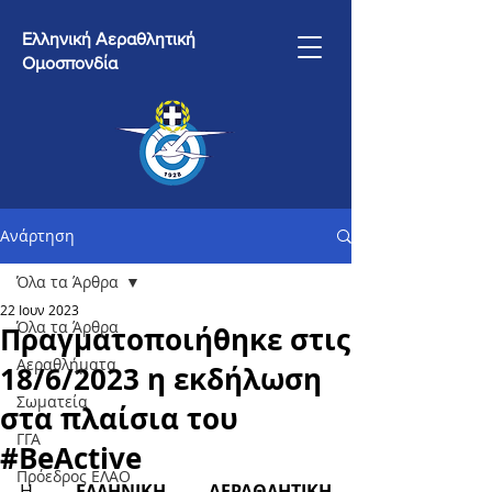
Ελληνική Αεραθλητική
Ομοσπονδία
Ανάρτηση
Όλα τα Άρθρα
22 Ιουν 2023
Όλα τα Άρθρα
Πραγματοποιήθηκε στις
Αεραθλήματα
18/6/2023 η εκδήλωση
Σωματεία
στα πλαίσια του
ΓΓΑ
#BeActive
Πρόεδρος ΕΛΑΟ
Η 
ΕΛΛΗΝΙΚΗ ΑΕΡΑΘΛΗΤΙΚΗ 