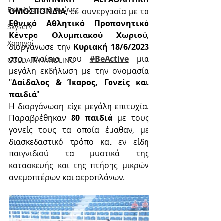
Εκδηλώσεις & Aγώνες
ΟΜΟΣΠΟΝΔΙΑ
, σε συνεργασία με το 
Εθνικό Αθλητικό Προπονητικό 
Skyserv
Κέντρο Ολυμπιακού Χωριού
, 
Χορηγοί
διοργάνωσε την 
Κυριακή 18/6/2023
στα πλαίσια του 
#BeActive
μια 
GOLDAIR HANDLING
μεγάλη εκδήλωση με την ονομασία 
"
Δαίδαλος & Ίκαρος, Γονείς και 
παιδιά
"
Η διοργάνωση είχε μεγάλη επιτυχία. 
Παραβρέθηκαν 
80 παιδιά 
με τους 
γονείς τους τα οποία έμαθαν, με 
διασκεδαστικό τρόπο και εν είδη 
παιγνιδιού τα μυστικά της 
κατασκευής και της πτήσης μικρών 
ανεμοπτέρων και αεροπλάνων.