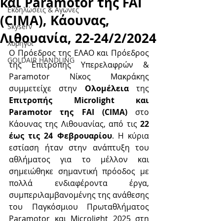
και Paramotor της FAI
Εκδηλώσεις & Aγώνες
(CIMA), Κάουνας,
Skyserv
Λιθουανία, 22-24/2/2024
Χορηγοί
Ο Πρόεδρος της ΕΛΑΟ και Πρόεδρος 
GOLDAIR HANDLING
της Επιτροπής Υπερελαφρών & 
Paramotor Νίκος Μακράκης 
συμμετείχε στην 
Ολομέλεια 
της 
Επιτροπής Microlight και 
Paramotor της FAI (CIMA)
 στο 
Κάουνας της Λιθουανίας, από τις 
22 
έως τις 24 Φεβρουαρίου
. Η κύρια 
εστίαση ήταν στην ανάπτυξη του 
αθλήματος για το μέλλον και 
σημειώθηκε σημαντική πρόοδος με 
πολλά ενδιαφέροντα έργα, 
συμπεριλαμβανομένης της ανάθεσης 
του Παγκόσμιου Πρωταθλήματος 
Paramotor και Microlight 2025 στη 