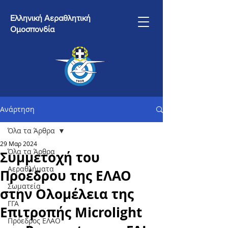
Ελληνική Αεραθλητική
Ομοσπονδία
Ανάρτηση
Όλα τα Άρθρα
29 Μαρ 2024
Όλα τα Άρθρα
Συμμετοχή του
Αεραθλήματα
Προέδρου της ΕΛΑΟ
Σωματεία
στην Ολομέλεια της
ΓΓΑ
Επιτροπής Microlight
Πρόεδρος ΕΛΑΟ