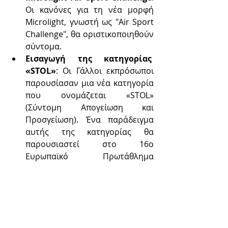
Οι κανόνες για τη νέα μορφή 
Microlight, γνωστή ως "Air Sport 
Challenge", θα οριστικοποιηθούν 
σύντομα.
Εισαγωγή της κατηγορίας  
«STOL»
: Οι Γάλλοι εκπρόσωποι 
παρουσίασαν μια νέα κατηγορία 
που ονομάζεται «STOL» 
(Σύντομη Απογείωση και 
Προσγείωση). Ένα παράδειγμα 
αυτής της κατηγορίας θα 
παρουσιαστεί στο 16ο 
Ευρωπαϊκό Πρωτάθλημα 
Microlight της FAI στη Γαλλία το 
2025.
FAI Next Cloud
: Στο εξής, το FAI 
Next Cloud θα χρησιμοποιείται 
ως η κύρια πλατφόρμα για 