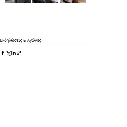
Εκδηλώσεις & Aγώνες
Σχόλια
Γράψτε ένα σχόλιο...