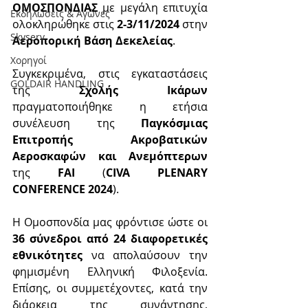
ΟΜΟΣΠΟΝΔΙΑΣ
 με μεγάλη επιτυχία 
Εκδηλώσεις & Aγώνες
ολοκληρώθηκε στις 
2-3/11/2024
 στην 
Skyserv
Αεροπορική Βάση Δεκελείας
. 
Χορηγοί
Συγκεκριμένα, στις εγκαταστάσεις 
GOLDAIR HANDLING
της 
Σχολής Ικάρων 
πραγματοποιήθηκε η ετήσια 
συνέλευση της 
Παγκόσμιας 
Επιτροπής Ακροβατικών 
Αεροσκαφών και Ανεμόπτερων
της 
FAI 
(
CIVA PLENARY 
CONFERENCE 2024
). 
Η Ομοσπονδία μας φρόντισε ώστε οι 
36 σύνεδροι από 24 διαφορετικές 
εθνικότητες
 να απολαύσουν την 
φημισμένη Ελληνική Φιλοξενία. 
Επίσης, οι συμμετέχοντες, κατά την 
διάρκεια της συνάντησης, 