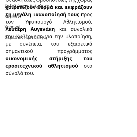
Εκδηλώσεις & Aγώνες
χαιρετίζουν θερμά και εκφράζουν 
τη μεγάλη ικανοποίησή τους
 προς 
Skyserv
τον Υφυπουργό Αθλητισμού, 
Χορηγοί
Λευτέρη Αυγενάκη
 και συνολικά 
την Κυβέρνηση για την υλοποίηση, 
GOLDAIR HANDLING
με συνέπεια, του εξαιρετικά 
σημαντικού προγράμματος 
οικονομικής στήριξης του 
ερασιτεχνικού αθλητισμού
 στο 
σύνολό του.