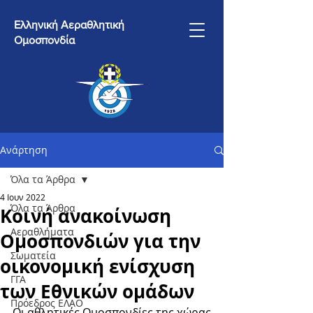
Ελληνική Αεραθλητική
Ομοσπονδία
Ανάρτηση
Όλα τα Άρθρα
4 Ιουν 2022
Όλα τα Άρθρα
Κοινή ανακοίνωση
Αεραθλήματα
Ομοσπονδιών για την
Σωματεία
οικονομική ενίσχυση
ΓΓΑ
των Εθνικών ομάδων
Πρόεδρος ΕΛΑΟ
Οι αθλητικές Ομοσπονδίες της χώρας 