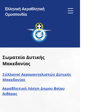
Ελληνική Αεραθλητική
Ομοσπονδία
Σωματεία Δυτικής
Μακεδονίας
Σύλλογος Αερομοντελιστών Δυτικής
Μακεδονίας
Aεραθλητική Λέσχη Δημου Βοϊου
Αιθέρας