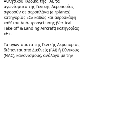
Αθλητικού Κώδικα της FAI, τα
αγωνίσματα της Γενικής Αεροπορίας
αφορούν σε αεροπλάνα (airplanes)
κατηγορίας «C» καθώς και αεροσκάφη
καθέτου Από-προσγείωσης (Vertical
Take-off & Landing Aircraft) κατηγορίας
«H».
Τα αγωνίσματα της Γενικής Αεροπορίας
διέπονται από Διεθνείς (FAI) ή Εθνικούς
(NAC), κανονισμούς, ανάλογα με την
εκάστοτε διοργάνωση. Κατά κύριο λόγω
τα πληρώματα των αεροπλάνων
στελεχώνονται από δύο (2) άτομα, εκ
των οποίων μόνο o ένας, ο Κυβερνήτης,
είναι υποχρεωτικό να είναι κάτοχος
πτυχίου χειριστή. Με αυτόν τον τρόπο
δίνεται η ευκαιρία σε ευρύ κοινό να
ασχοληθεί με το Άθλημα .