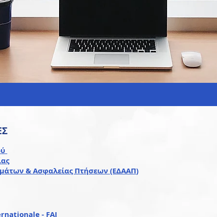
ΕΣ
ού
ίας
ημάτων & Ασφαλείας Πτήσεων (ΕΔΑΑΠ
)
rnationale - FAI