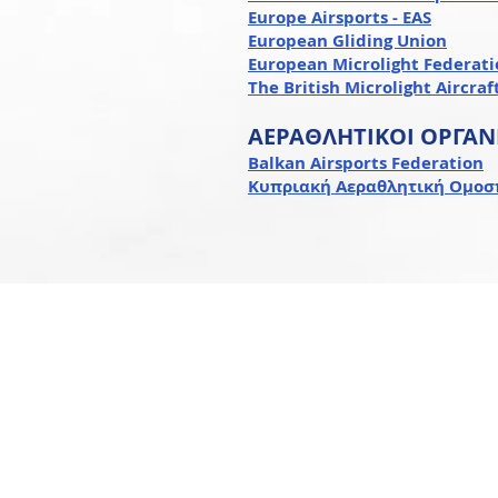
Europe Airsports - EAS
European Gliding Union
European Microlight Federati
The British Microlight Aircraf
ΑΕΡΑΘΛΗΤΙΚΟΙ ΟΡΓΑΝ
​Balkan Airsports Federation
Κυπριακή Αεραθλητική Ομοσ
ΑΛΛΗΛΟΓΡΑΦΙΑ ΜΕΣΩ ΕΛΤΑ
Ελληνική Αεραθλητική Ομοσπ
Τ.Θ.: 51150, T.K.:14510
Νέα Κηφισιά