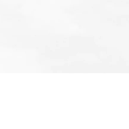
EΠΙΚΟΙΝΩΝΙΑ
Γραμματεία:
Τηλ.: 210 9649788
Δευτέρα - Παρασκευή
09.00 π.μ. - 14.30 μ.μ.