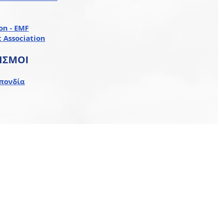
on - EMF
t Association
ΙΣΜΟΙ
πονδία
ΑΛΛΗΛΟΓΡΑΦΙΑ ΜΕΣΩ COURIER
ονδία
Ελληνική Αεραθλητική Ομοσπονδία
Α/Β Δεκελείας, Λεωφόρος Τατοίου
Τ.Κ.: 13671, Αχαρνές
(παράδοση στην πύλη)