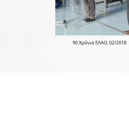
90 Χρόνια ΕΛΑΟ, 02/2018
ΑΛΛΗΛΟΓΡΑΦΙΑ ΜΕΣΩ ΕΛΤΑ
Ελληνική Αεραθλητική Ομοσπ
Τ.Θ.: 51150, T.K.:14510
Νέα Κηφισιά