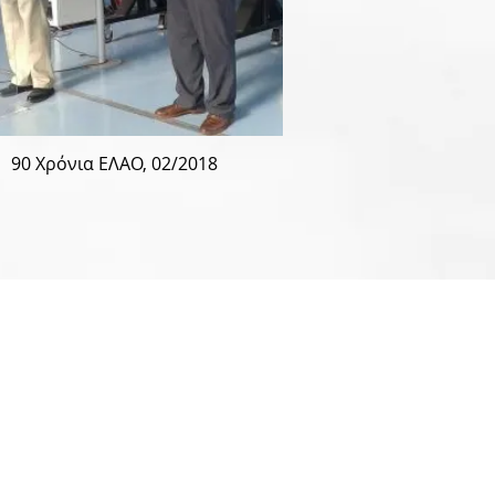
90 Χρόνια ΕΛΑΟ, 02/2018
EΠΙΚΟΙΝΩΝΙΑ
Γραμματεία:
Τηλ.: 210 9649788
Δευτέρα - Παρασκευή
09.00 π.μ. - 14.30 μ.μ.