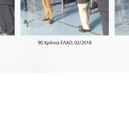
90 Χρόνια ΕΛΑΟ, 02/2018
ΑΛΛΗΛΟΓΡΑΦΙΑ ΜΕΣΩ COURIER
ονδία
Ελληνική Αεραθλητική Ομοσπονδία
Α/Β Δεκελείας, Λεωφόρος Τατοίου
Τ.Κ.: 13671, Αχαρνές
(παράδοση στην πύλη)