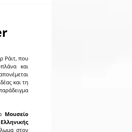
er
 Ράιτ, που 
πλάνα και 
απονέμεται 
έας και τη 
αράδειγμα 
ο 
Μουσείο 
 
Ελληνικής 
 Νίκος Μακράκης έδωσε το σπουδαίο δίπλωμα στον 