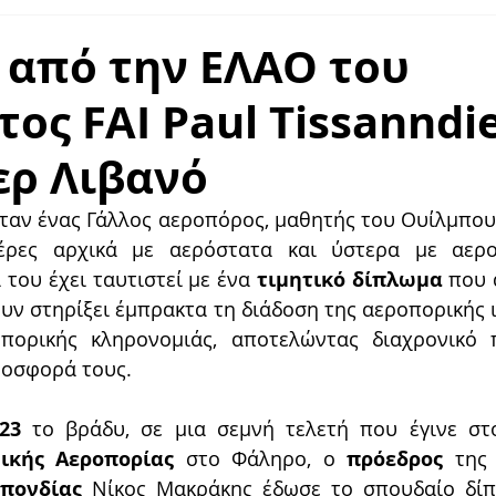
LDAIR HANDLING
από την ΕΛΑΟ του
ος FAI Paul Tissanndi
ερ Λιβανό
ήταν ένας Γάλλος αεροπόρος, μαθητής του Ουίλμπουρ
έρες αρχικά με αερόστατα και ύστερα με αερο
του έχει ταυτιστεί με ένα 
τιμητικό δίπλωμα
 που 
υν στηρίξει έμπρακτα τη διάδοση της αεροπορικής ιδ
πορικής κληρονομιάς, αποτελώντας διαχρονικό π
ροσφορά τους.
23 
το βράδυ, σε μια σεμνή τελετή που έγινε στ
μικής Αεροπορίας
 στο Φάληρο, ο 
πρόεδρος 
της
πονδίας