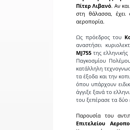
Πίτερ Λιβανό
. Αν κα
στη θάλασσα, έχει 
αεροπορία.
Ως πρόεδρος του 
Κ
αναστήσει κυριολεκ
MJ755
 της ελληνικής
Παγκοσμίου Πολέμου
κατάλληλη τεχνογνωσί
τα έξοδα και την κοπ
όπου υπάρχουν ειδικο
άγγιξε ξανά το ελλην
του ξεπέρασε τα δύο 
Παρουσία του αντι
Επιτελείου Αεροπο