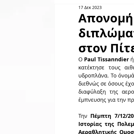
17 Δεκ 2023
Skyserv
Χορηγοί
GO
Απονομή 
διπλώματ
στον Πίτ
Ο 
Paul Tissanndier
 
κατέκτησε τους αιθ
υδροπλάνα. Το όνομά 
διεθνώς σε όσους έχο
διαφύλαξη της αερο
έμπνευσης για την π
Την 
Πέμπτη 7/12/20
Ιστορίας της Πολε
Αεραθλητικής Ομοσ