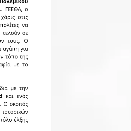
ολεμικού 
 ΓΕΕΘΑ, ο 
άρις στις 
ολίτες να 
 τελούν σε 
ν τους. Ο 
 αγάπη για 
ν τόπο της 
φία με το 
 πάντως έχει στα σκαριά και άλλα φιλόδοξα σχέδια με την 
d
 και ενός 
. O σκοπός 
ιστορικών 
πόλο έλξης 