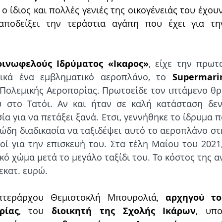
ι ο ίδιος και πολλές γενιές της οικογένειάς του έχου
αποδείξει την τεράστια αγάπη που έχει για την
οινωφελούς Ιδρύματος «Ικαρος»
, είχε την πρωτ
τικά ένα εμβληματικό αεροπλάνο, το 
Supermarin
 Πολεμικής Αεροπορίας. Πρωτοείδε τον ιπτάμενο θρ
 στο Τατόι. Αν και ήταν σε καλή κατάσταση δεν
α για να πετάξει ξανά. Ετσι, γεννήθηκε το ίδρυμα π
ιώδη διαδικασία να ταξιδέψει αυτό το αεροπλάνο στη
ί για την επισκευή του. Στα τέλη Μαΐου του 2021, τ
ικό χώμα μετά το μεγάλο ταξίδι του. Το κόστος της α
εκατ. ευρώ.
πτεράρχου Θεμιστοκλή Μπουρολιά, 
αρχηγού το
ρίας
, του 
διοικητή της Σχολής Ικάρων
, υπο