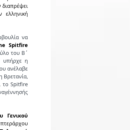
ν διαπρέψει 
 ελληνική 
οβουλία να 
e Spitfire 
ύλο του Β΄ 
 υπήρχε η 
ου ανέλαβε 
 Βρετανία, 
ο Spitfire 
ναγέννησής 
υ Γενικού 
πτεράρχου 