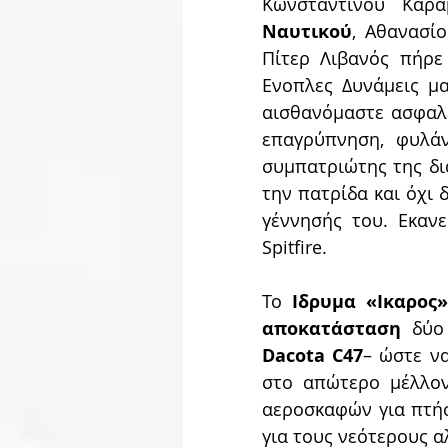
Κωνσταντίνου Καρα
Ναυτικού
, Αθανασί
Πίτερ Λιβανός πήρε 
Ενοπλες Δυνάμεις μα
αισθανόμαστε ασφαλε
επαγρύπνηση, φυλάν
συμπατριώτης της δι
την πατρίδα και όχι 
γέννησής του. Εκαν
Spitfire.
Το 
Ιδρυμα «Ικαρος»
αποκατάσταση
 δύο
Dacota C47
– ώστε να
στο απώτερο μέλλον
αεροσκαφών για πτήσ
για τους νεότερους 