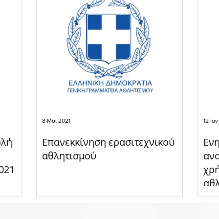
8 Μαΐ 2021
12 Ιαν
ολή
Επανεκκίνηση ερασιτεχνικού
Ενη
αθλητισμού
ανα
021
χρ
αθ