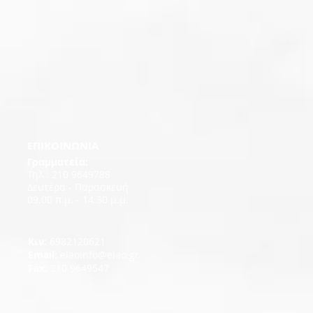
EΠΙΚΟΙΝΩΝΙΑ
Γραμματεία:
Τηλ.: 210 9649788
Δευτέρα - Παρασκευή
09.00 π.μ. - 14.30 μ.μ.
Κιν:
6982120621
Εmail:
elaoinfo@elao.gr
Fax:
210 9649547