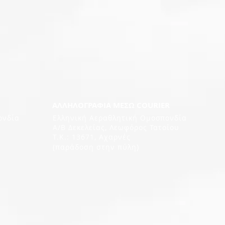
ΑΛΛΗΛΟΓΡΑΦΙΑ ΜΕΣΩ COURIER
ονδία
Ελληνική Αεραθλητική Ομοσπονδία
Α/Β Δεκελείας, Λεωφόρος Τατοίου
Τ.Κ.: 13671, Αχαρνές
(παράδοση στην πύλη)