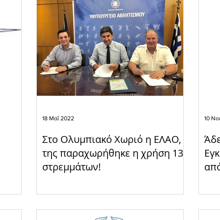
OLDAIR HANDLING
18 Μαΐ 2022
10 Νο
Στο Ολυμπιακό Χωριό η ΕΛΑΟ,
Άδε
της παραχωρήθηκε η χρήση 13
Εγκ
στρεμμάτων!
απ