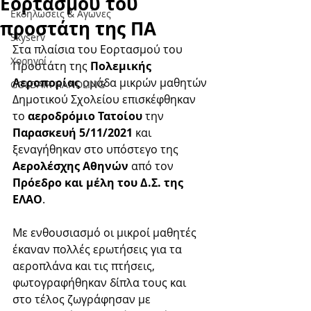
Εορτασμού του
Εκδηλώσεις & Aγώνες
προστάτη της ΠΑ
Skyserv
Στα πλαίσια του Εορτασμού του 
Χορηγοί
Προστάτη της 
Πολεμικής 
Αεροπορίας
 ομάδα μικρών μαθητών 
GOLDAIR HANDLING
Δημοτικού Σχολείου επισκέφθηκαν 
το 
αεροδρόμιο Τατοίου
 την 
Παρασκευή 5/11/2021
 και 
ξεναγήθηκαν στο υπόστεγο της 
Αερολέσχης Αθηνών
 από τον 
Πρόεδρο και μέλη του Δ.Σ. της 
ΕΛΑΟ
.  
Με ενθουσιασμό οι μικροί μαθητές 
έκαναν πολλές ερωτήσεις για τα  
αεροπλάνα και τις πτήσεις, 
φωτογραφήθηκαν δίπλα τους και 
στο τέλος ζωγράφησαν με 