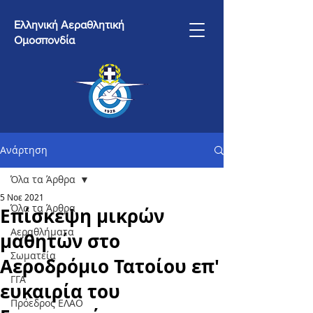
Ελληνική Αεραθλητική
Ομοσπονδία
Ανάρτηση
Όλα τα Άρθρα
5 Νοε 2021
Όλα τα Άρθρα
Επίσκεψη μικρών
Αεραθλήματα
μαθητών στο
Σωματεία
Aεροδρόμιο Τατοίου επ'
ΓΓΑ
ευκαιρία του
Πρόεδρος ΕΛΑΟ