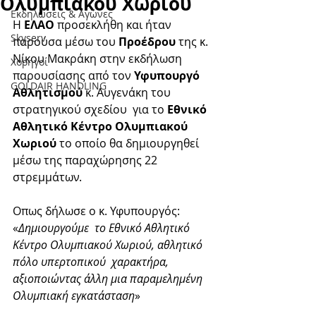
Ολυμπιακού Χωριού
Εκδηλώσεις & Aγώνες
Η 
ΕΛΑΟ
 προσεκλήθη και ήταν 
Skyserv
παρούσα μέσω του
 Προέδρου
 της κ. 
Νίκου Μακράκη στην εκδήλωση 
Χορηγοί
παρουσίασης από τον 
Υφυπουργό 
GOLDAIR HANDLING
Αθλητισμού
 κ. Αυγενάκη του 
στρατηγικού σχεδίου  για το 
Εθνικό 
Αθλητικό Κέντρο Ολυμπιακού 
Χωριού
 το οποίο θα δημιουργηθεί 
μέσω της παραχώρησης 22 
στρεμμάτων. 
Οπως δήλωσε ο κ. Υφυπουργός: 
«
Δημιουργούμε  το Εθνικό Αθλητικό 
Κέντρο Ολυμπιακού Χωριού, αθλητικό 
πόλο υπερτοπικού  χαρακτήρα, 
αξιοποιώντας άλλη μια παραμελημένη 
Ολυμπιακή εγκατάσταση
»