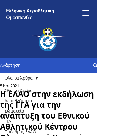
Ελληνική Αεραθλητική
Ομοσπονδία
Ανάρτηση
Όλα τα Άρθρα
5 Νοε 2021
Όλα τα Άρθρα
Η ΕΛΑΟ στην εκδήλωση
Αεραθλήματα
της ΓΓΑ για την
Σωματεία
ανάπτυξη του Εθνικού
ΓΓΑ
Αθλητικού Κέντρου
Πρόεδρος ΕΛΑΟ