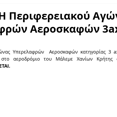
LDAIR HANDLING
Η Περιφερειακού Αγώ
φρών Αεροσκαφών 3ax
ώνας Υπερελαφρών  Αεροσκαφών κατηγορίας 3 ax
 στο αεροδρόμιο του Μάλεμε Χανίων Κρήτης σ
ΤΑΙ.