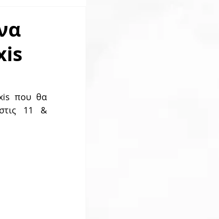
να
is
is που θα 
τις 11 & 