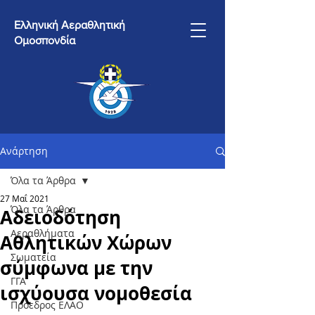
Ελληνική Αεραθλητική
Ομοσπονδία
Ανάρτηση
Όλα τα Άρθρα
27 Μαΐ 2021
Όλα τα Άρθρα
Αδειοδότηση
Αεραθλήματα
Αθλητικών Χώρων
Σωματεία
σύμφωνα με την
ΓΓΑ
ισχύουσα νομοθεσία
Πρόεδρος ΕΛΑΟ