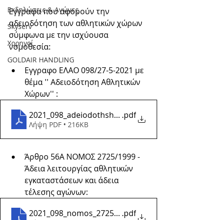
Εκδηλώσεις & Aγώνες
Εγγραφα που αφορούν την 
αδειοδότηση των αθλητικών χώρων 
Skyserv
σύμφωνα με την ισχύουσα 
Χορηγοί
νομοθεσία: 	  
GOLDAIR HANDLING
Εγγραφο ΕΛΑΟ 098/27-5-2021 με 
θέμα '' Αδειοδότηση Αθλητικών 
Χώρων'' :
2021_098_adeiodothsh_athlitikwn_xwrwn
.pdf
Λήψη PDF • 216KB
Άρθρο 56Α ΝΟΜΟΣ 2725/1999 - 
Άδεια λειτουργίας αθλητικών 
εγκαταστάσεων και άδεια 
τέλεσης αγώνων: 
2021_098_nomos_2725_1999
.pdf