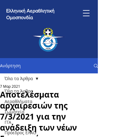
Ελληνική Αεραθλητική
Ομοσπονδία
Ανάρτηση
Όλα τα Άρθρα
7 Μαρ 2021
Όλα τα Άρθρα
Αποτελέσματα
Αεραθλήματα
αρχαιρεσιών της
Σωματεία
7/3/2021 για την
ΓΓΑ
ανάδειξη των νέων
Πρόεδρος ΕΛΑΟ