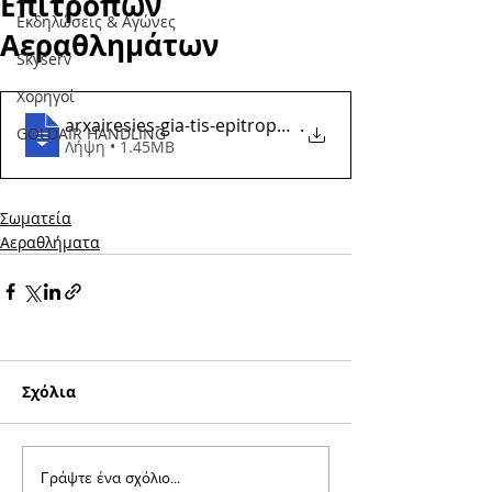
Επιτροπών
Εκδηλώσεις & Aγώνες
Αεραθλημάτων
Skyserv
Χορηγοί
arxairesies-gia-tis-epitropes-aerathlima
.
GOLDAIR HANDLING
Λήψη • 1.45MB
Σωματεία
Αεραθλήματα
Σχόλια
Γράψτε ένα σχόλιο...