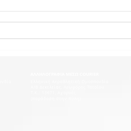
ΑΛΛΗΛΟΓΡΑΦΙΑ ΜΕΣΩ COURIER
ονδία
Ελληνική Αεραθλητική Ομοσπονδία
Α/Β Δεκελείας, Λεωφόρος Τατοίου
Τ.Κ.: 13671, Αχαρνές
(παράδοση στην πύλη)