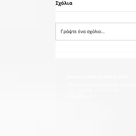
Σχόλια
Γράψτε ένα σχόλιο...
ΑΛΛΗΛΟΓΡΑΦΙΑ ΜΕΣΩ ΕΛΤΑ
Ελληνική Αεραθλητική Ομοσπ
Τ.Θ.: 51150, T.K.:14510
Νέα Κηφισιά