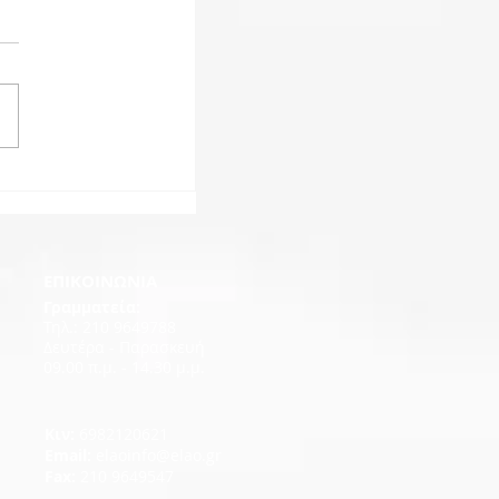
EΠΙΚΟΙΝΩΝΙΑ
Γραμματεία:
Τηλ.: 210 9649788
Δευτέρα - Παρασκευή
09.00 π.μ. - 14.30 μ.μ.
Κιν:
6982120621
Εmail:
elaoinfo@elao.gr
Fax:
210 9649547