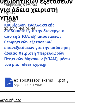
θεωρητικών εξετάσεων
Εκδηλώσεις & Aγώνες
για άδεια χειριστή
Skyserv
ΥΠΑΜ
Χορηγοί
Καθιέρωση  εναλλακτικής 
GOLDAIR HANDLING
διαδικασίας για την διενέργεια 
από τη ΣΠΟΑ, εξ’  αποστάσεως, 
θεωρητικών εξετάσεων/
επανεξετάσεων για την απόκτηση 
άδειας  Χειριστή Υπερελαφρών 
Πτητικών Μηχανών (ΥΠΑΜ), μέσω 
του μ.σ.  
 elearn.ypa.gr 
ex_apostaseos_exams_gia_ypam
.pdf
Λήψη PDF • 179KB
Αεραθλήματα