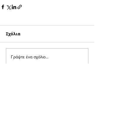
Σχόλια
Γράψτε ένα σχόλιο...
EΠΙΚΟΙΝΩΝΙΑ
Γραμματεία:
Τηλ.:
210 9649788
Δευτέρα - Παρασκευή
09.00 π.μ. - 14.30 μ.μ.
Κιν:
6982120621