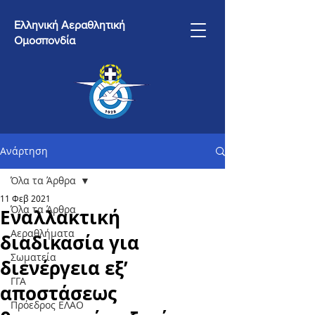
Ελληνική Αεραθλητική
Ομοσπονδία
Ανάρτηση
Όλα τα Άρθρα
11 Φεβ 2021
Όλα τα Άρθρα
Εναλλακτική
Αεραθλήματα
διαδικασία για
Σωματεία
διενέργεια εξ’
ΓΓΑ
αποστάσεως
Πρόεδρος ΕΛΑΟ