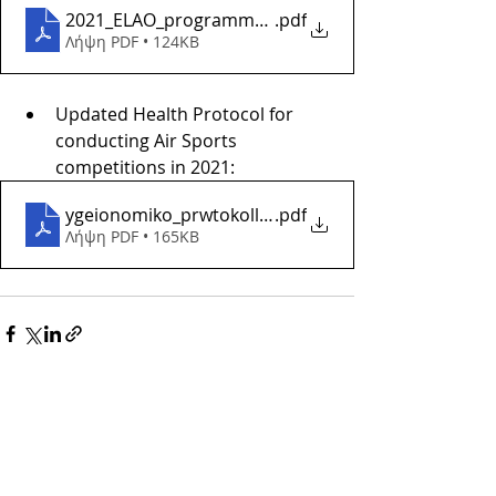
2021_ELAO_programma_ana_mhna
.pdf
Λήψη PDF • 124KB
Updated Health Protocol for 
conducting Air Sports 
competitions in 2021:
ygeionomiko_prwtokollo_2021
.pdf
Λήψη PDF • 165KB
EΠΙΚΟΙΝΩΝΙΑ