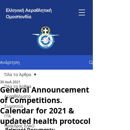
Ελληνική Αεραθλητική
Ομοσπονδία
Ανάρτηση
Όλα τα Άρθρα
30 Ιουλ 2021
Όλα τα Άρθρα
General Announcement
Αεραθλήματα
of Competitions.
Σωματεία
Calendar for 2021 &
ΓΓΑ
updated health protocol
Πρόεδρος ΕΛΑΟ
Relevant Documents: