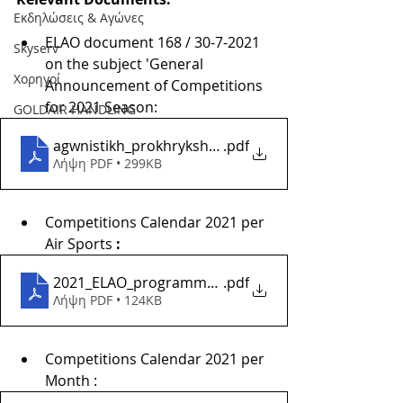
Εκδηλώσεις & Aγώνες
ELAO document 168 / 30-7-2021 
Skyserv
on the subject 'General 
Χορηγοί
Announcement of Competitions 
for 2021 Season:
GOLDAIR HANDLING
agwnistikh_prokhryksh_2021
.pdf
Λήψη PDF • 299KB
Competitions Calendar 2021 per 
Air Sports
 :    
2021_ELAO_programma_ana_aerathlima
.pdf
Λήψη PDF • 124KB
Competitions Calendar 2021 per 
Month :