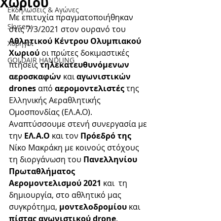
Χωριού
Εκδηλώσεις & Aγώνες
Με επιτυχία πραγματοποιήθηκαν 
Skyserv
στις 7/3/2021 στον ουρανό του 
Αθλητικού Κέντρου Ολυμπιακού 
Χορηγοί
Χωριού
 οι πρώτες δοκιμαστικές 
GOLDAIR HANDLING
πτήσεις 
τηλεκατευθυνόμενων 
αεροσκαφών
 και 
αγωνιστικών 
drones
 από 
αερομοντελιστές
 της 
Ελληνικής Αεραθλητικής 
Ομοσπονδίας (ΕΛ.Α.Ο). 
Αναπτύσσουμε στενή συνεργασία με 
την
 ΕΛ.Α.Ο 
και τον 
Πρόεδρό της
Νίκο Μακράκη με κοινούς στόχους 
τη διοργάνωση του 
Πανελληνίου 
Πρωταθλήματος 
Αερομοντελισμού 2021
 και  τη 
δημιουργία, στο αθλητικό μας 
συγκρότημα, 
μοντελοδρομίου
 και 
πίστας αγωνιστικού drone
.