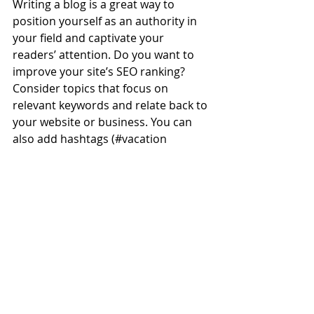
Writing a blog is a great way to 
position yourself as an authority in 
your field and captivate your 
readers’ attention. Do you want to 
improve your site’s SEO ranking? 
Consider topics that focus on 
relevant keywords and relate back to 
your website or business. You can 
also add hashtags (#vacation 
#dream
#summer
) throughout your 
posts to reach more people, and 
help visitors search for relevant 
content. 
Blogging gives your site a voice, so 
let your business’ personality shine 
through. Choose a great image to 
feature in your post or add a video 
for extra engagement. Are you ready 