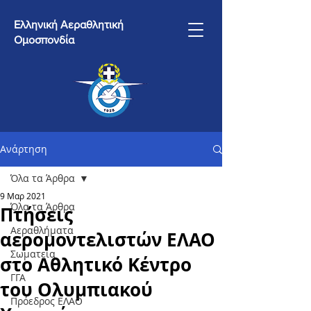
Ελληνική Αεραθλητική
Ομοσπονδία
Ανάρτηση
Όλα τα Άρθρα
9 Μαρ 2021
Όλα τα Άρθρα
Πτήσεις
Αεραθλήματα
αερομοντελιστών ΕΛΑΟ
Σωματεία
στο Αθλητικό Κέντρο
ΓΓΑ
του Ολυμπιακού
Πρόεδρος ΕΛΑΟ