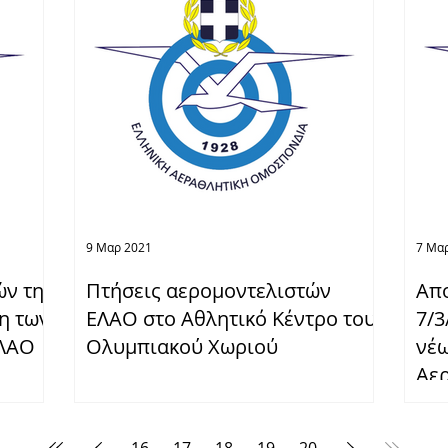
9 Μαρ 2021
7 Μα
ών της
Πτήσεις αερομοντελιστών
Απο
ξη των
ΕΛΑΟ στο Αθλητικό Κέντρο του
7/3
ΕΛΑΟ
Ολυμπιακού Χωριού
νέ
Αε
16
17
18
19
20