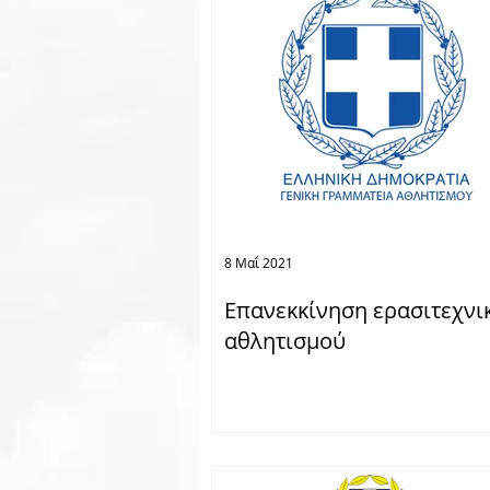
Skyserv
Χορηγοί
G
8 Μαΐ 2021
Επανεκκίνηση ερασιτεχνι
αθλητισμού