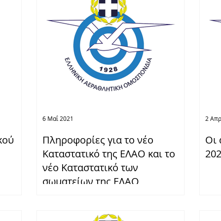
OLDAIR HANDLING
6 Μαΐ 2021
2 Απρ
κού
Πληροφορίες για το νέο
Οι 
Καταστατικό της ΕΛΑΟ και το
202
νέο Καταστατικό των
σωματείων της ΕΛΑΟ