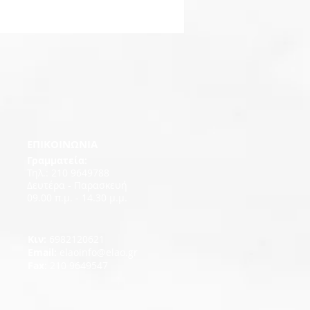
EΠΙΚΟΙΝΩΝΙΑ
Γραμματεία:
Τηλ.: 210 9649788
Δευτέρα - Παρασκευή
09.00 π.μ. - 14.30 μ.μ.
Κιν:
6982120621
Εmail:
elaoinfo@elao.gr
Fax:
210 9649547