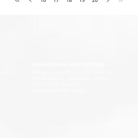
ΑΛΛΗΛΟΓΡΑΦΙΑ ΜΕΣΩ COURIER
ονδία
Ελληνική Αεραθλητική Ομοσπονδία
Α/Β Δεκελείας, Λεωφόρος Τατοίου
Τ.Κ.: 13671, Αχαρνές
(παράδοση στην πύλη)